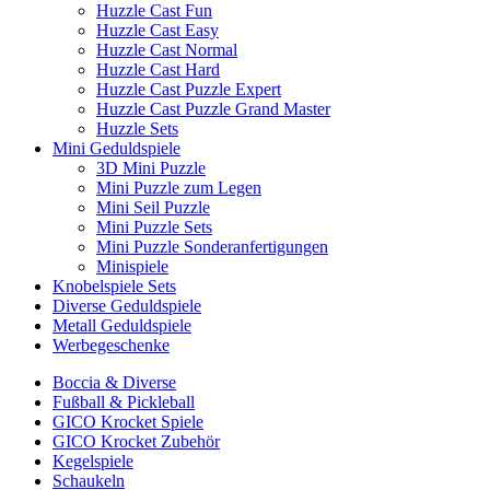
Huzzle Cast Fun
Huzzle Cast Easy
Huzzle Cast Normal
Huzzle Cast Hard
Huzzle Cast Puzzle Expert
Huzzle Cast Puzzle Grand Master
Huzzle Sets
Mini Geduldspiele
3D Mini Puzzle
Mini Puzzle zum Legen
Mini Seil Puzzle
Mini Puzzle Sets
Mini Puzzle Sonderanfertigungen
Minispiele
Knobelspiele Sets
Diverse Geduldspiele
Metall Geduldspiele
Werbegeschenke
Boccia & Diverse
Fußball & Pickleball
GICO Krocket Spiele
GICO Krocket Zubehör
Kegelspiele
Schaukeln