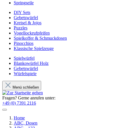
Springseile
DIY Sets
Gebetswürfel
Kreisel & Jojos
Puzzles
Vogellockrufpfeifen
Spielkoffer & Schmuckdosen
Pinocchios
Klassische Spielzeuge
Spielwürfel
Blankowürfel Holz
Gebetswürfel
Würfelspiele
Menü schließen
Fragen? Gerne anrufen unter:
+49 (0) 7391 2116
Home
ABC, Dosen