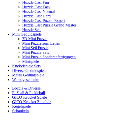
Huzzle Cast Fun
Huzzle Cast Easy
Huzzle Cast Normal
Huzzle Cast Hard
Huzzle Cast Puzzle Expert
Huzzle Cast Puzzle Grand Master
Huzzle Sets
Mini Geduldspiele
3D Mini Puzzle
Mini Puzzle zum Legen
Mini Seil Puzzle
Mini Puzzle Sets
Mini Puzzle Sonderanfertigungen
Minispiele
Knobelspiele Sets
Diverse Geduldspiele
Metall Geduldspiele
Werbegeschenke
Boccia & Diverse
Fußball & Pickleball
GICO Krocket Spiele
GICO Krocket Zubehör
Kegelspiele
Schaukeln