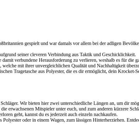
oßbritannien gespielt und war damals vor allem bei der adligen Bevölke
ufgrund seiner cleveren Verbindung aus Taktik und Geschicklichkeit.
e damit verbundene Herausforderung zu verlieren, weshalb es für die gan
z, welche mit ihrer unvergleichlichen Qualität und Nachhaltigkeit überz
omischen Tragetasche aus Polyester, die es dir ermöglicht, dein Kroc
e Schläger. Wir bieten hier zwei unterschiedliche Längen an, um dir mö
 die erwachsenen Mitspieler unter euch, und zum anderen kürzere Schlä
erloren geht, kannst du es jederzeit auch einzeln nachkaufen.
aus Polyester oder in einem Wagen, zum lässigen Hinterherziehen. Entde