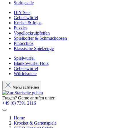
Springseile
DIY Sets
Gebetswürfel
Kreisel & Jojos
Puzzles
Vogellockrufpfeifen
Spielkoffer & Schmuckdosen
Pinocchios
Klassische Spielzeuge
Spielwürfel
Blankowürfel Holz
Gebetswürfel
Würfelspiele
Menü schließen
Fragen? Gerne anrufen unter:
+49 (0) 7391 2116
Home
Krocket & Gartenspiele