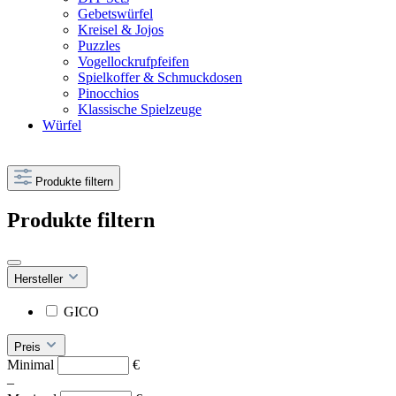
Gebetswürfel
Kreisel & Jojos
Puzzles
Vogellockrufpfeifen
Spielkoffer & Schmuckdosen
Pinocchios
Klassische Spielzeuge
Würfel
Produkte filtern
Produkte filtern
Hersteller
GICO
Preis
Minimal
€
–