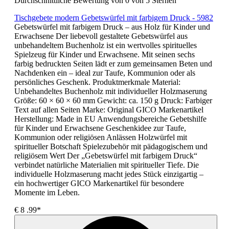
Durchschnittliche Bewertung von 0 von 5 Sternen
Tischgebete modern Gebetswürfel mit farbigem Druck - 5982
Gebetswürfel mit farbigem Druck – aus Holz für Kinder und
Erwachsene Der liebevoll gestaltete Gebetswürfel aus
unbehandeltem Buchenholz ist ein wertvolles spirituelles
Spielzeug für Kinder und Erwachsene. Mit seinen sechs
farbig bedruckten Seiten lädt er zum gemeinsamen Beten und
Nachdenken ein – ideal zur Taufe, Kommunion oder als
persönliches Geschenk. Produktmerkmale Material:
Unbehandeltes Buchenholz mit individueller Holzmaserung
Größe: 60 × 60 × 60 mm Gewicht: ca. 150 g Druck: Farbiger
Text auf allen Seiten Marke: Original GICO Markenartikel
Herstellung: Made in EU Anwendungsbereiche Gebetshilfe
für Kinder und Erwachsene Geschenkidee zur Taufe,
Kommunion oder religiösen Anlässen Holzwürfel mit
spiritueller Botschaft Spielezubehör mit pädagogischem und
religiösem Wert Der „Gebetswürfel mit farbigem Druck“
verbindet natürliche Materialien mit spiritueller Tiefe. Die
individuelle Holzmaserung macht jedes Stück einzigartig –
ein hochwertiger GICO Markenartikel für besondere
Momente im Leben.
€
8
.99*