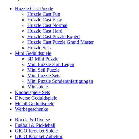
Huzzle Cast Puzzle
Huzzle Cast Fun
Huzzle Cast Easy
Huzzle Cast Normal
Huzzle Cast Hard
Huzzle Cast Puzzle Expert
Huzzle Cast Puzzle Grand Master
Huzzle Sets
Mini Geduldspiele
3D Mini Puzzle
Mini Puzzle zum Legen
Mini Seil Puzzle
Mini Puzzle Sets
Mini Puzzle Sonderanfertigungen
Minispiele
Knobelspiele Sets
Diverse Geduldspiele
Metall Geduldspiele
Werbegeschenke
Boccia & Diverse
Fußball & Pickleball
GICO Krocket Spiele
GICO Krocket Zubehör