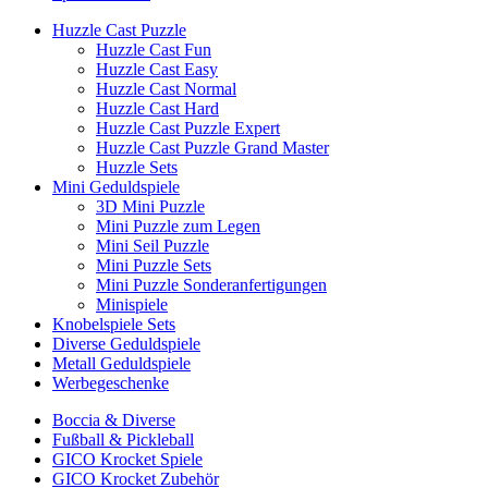
Huzzle Cast Puzzle
Huzzle Cast Fun
Huzzle Cast Easy
Huzzle Cast Normal
Huzzle Cast Hard
Huzzle Cast Puzzle Expert
Huzzle Cast Puzzle Grand Master
Huzzle Sets
Mini Geduldspiele
3D Mini Puzzle
Mini Puzzle zum Legen
Mini Seil Puzzle
Mini Puzzle Sets
Mini Puzzle Sonderanfertigungen
Minispiele
Knobelspiele Sets
Diverse Geduldspiele
Metall Geduldspiele
Werbegeschenke
Boccia & Diverse
Fußball & Pickleball
GICO Krocket Spiele
GICO Krocket Zubehör