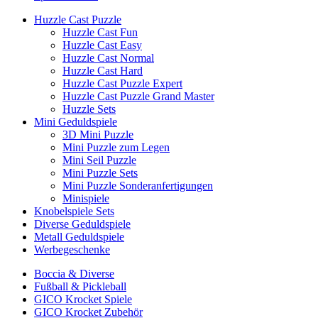
Huzzle Cast Puzzle
Huzzle Cast Fun
Huzzle Cast Easy
Huzzle Cast Normal
Huzzle Cast Hard
Huzzle Cast Puzzle Expert
Huzzle Cast Puzzle Grand Master
Huzzle Sets
Mini Geduldspiele
3D Mini Puzzle
Mini Puzzle zum Legen
Mini Seil Puzzle
Mini Puzzle Sets
Mini Puzzle Sonderanfertigungen
Minispiele
Knobelspiele Sets
Diverse Geduldspiele
Metall Geduldspiele
Werbegeschenke
Boccia & Diverse
Fußball & Pickleball
GICO Krocket Spiele
GICO Krocket Zubehör