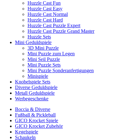
Huzzle Cast Fun
Huzzle Cast Easy
Huzzle Cast Normal
Huzzle Cast Hard
Huzzle Cast Puzzle Expert
Huzzle Cast Puzzle Grand Master
Huzzle Sets
Mini Geduldspiele
3D Mini Puzzle
Mini Puzzle zum Legen
Mini Seil Puzzle
Mini Puzzle Sets
Mini Puzzle Sonderanfertigungen
Minispiele
Knobelspiele Sets
Diverse Geduldspiele
Metall Geduldspiele
Werbegeschenke
Boccia & Diverse
Fußball & Pickleball
GICO Krocket Spiele
GICO Krocket Zubehör
Kegelspiele
Schaukeln