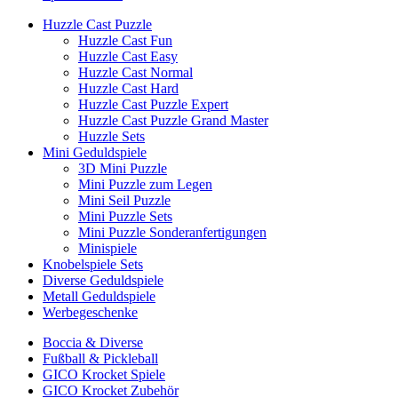
Huzzle Cast Puzzle
Huzzle Cast Fun
Huzzle Cast Easy
Huzzle Cast Normal
Huzzle Cast Hard
Huzzle Cast Puzzle Expert
Huzzle Cast Puzzle Grand Master
Huzzle Sets
Mini Geduldspiele
3D Mini Puzzle
Mini Puzzle zum Legen
Mini Seil Puzzle
Mini Puzzle Sets
Mini Puzzle Sonderanfertigungen
Minispiele
Knobelspiele Sets
Diverse Geduldspiele
Metall Geduldspiele
Werbegeschenke
Boccia & Diverse
Fußball & Pickleball
GICO Krocket Spiele
GICO Krocket Zubehör