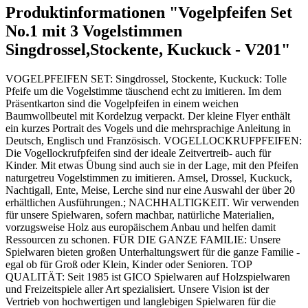
Produktinformationen "Vogelpfeifen Set
No.1 mit 3 Vogelstimmen
Singdrossel,Stockente, Kuckuck - V201"
VOGELPFEIFEN SET: Singdrossel, Stockente, Kuckuck: Tolle
Pfeife um die Vogelstimme täuschend echt zu imitieren. Im dem
Präsentkarton sind die Vogelpfeifen in einem weichen
Baumwollbeutel mit Kordelzug verpackt. Der kleine Flyer enthält
ein kurzes Portrait des Vogels und die mehrsprachige Anleitung in
Deutsch, Englisch und Französisch. VOGELLOCKRUFPFEIFEN:
Die Vogellockrufpfeifen sind der ideale Zeitvertreib- auch für
Kinder. Mit etwas Übung sind auch sie in der Lage, mit den Pfeifen
naturgetreu Vogelstimmen zu imitieren. Amsel, Drossel, Kuckuck,
Nachtigall, Ente, Meise, Lerche sind nur eine Auswahl der über 20
erhältlichen Ausführungen.; NACHHALTIGKEIT. Wir verwenden
für unsere Spielwaren, sofern machbar, natürliche Materialien,
vorzugsweise Holz aus europäischem Anbau und helfen damit
Ressourcen zu schonen. FÜR DIE GANZE FAMILIE: Unsere
Spielwaren bieten großen Unterhaltungswert für die ganze Familie -
egal ob für Groß oder Klein, Kinder oder Senioren. TOP
QUALITÄT: Seit 1985 ist GICO Spielwaren auf Holzspielwaren
und Freizeitspiele aller Art spezialisiert. Unsere Vision ist der
Vertrieb von hochwertigen und langlebigen Spielwaren für die