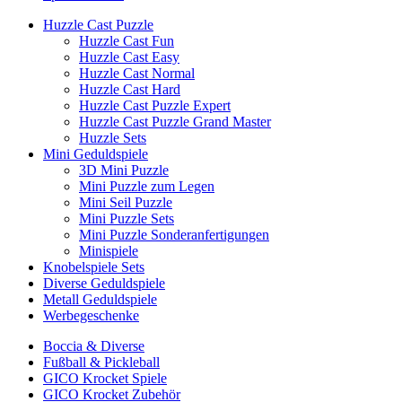
Huzzle Cast Puzzle
Huzzle Cast Fun
Huzzle Cast Easy
Huzzle Cast Normal
Huzzle Cast Hard
Huzzle Cast Puzzle Expert
Huzzle Cast Puzzle Grand Master
Huzzle Sets
Mini Geduldspiele
3D Mini Puzzle
Mini Puzzle zum Legen
Mini Seil Puzzle
Mini Puzzle Sets
Mini Puzzle Sonderanfertigungen
Minispiele
Knobelspiele Sets
Diverse Geduldspiele
Metall Geduldspiele
Werbegeschenke
Boccia & Diverse
Fußball & Pickleball
GICO Krocket Spiele
GICO Krocket Zubehör