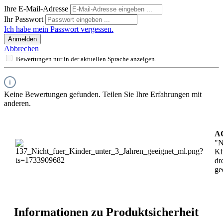
Ihre E-Mail-Adresse
Ihr Passwort
Ich habe mein Passwort vergessen.
Anmelden
Abbrechen
Bewertungen nur in der aktuellen Sprache anzeigen.
Keine Bewertungen gefunden. Teilen Sie Ihre Erfahrungen mit
anderen.
A
"N
Ki
dr
ge
Informationen zu Produktsicherheit