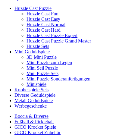
Huzzle Cast Puzzle
Huzzle Cast Fun
Huzzle Cast Easy
Huzzle Cast Normal
Huzzle Cast Hard
Huzzle Cast Puzzle Expert
Huzzle Cast Puzzle Grand Master
Huzzle Sets
Mini Geduldspiele
3D Mini Puzzle
Mini Puzzle zum Legen
Mini Seil Puzzle
Mini Puzzle Sets
Mini Puzzle Sonderanfertigungen
Minispiele
Knobelspiele Sets
Diverse Geduldspiele
Metall Geduldspiele
Werbegeschenke
Boccia & Diverse
Fußball & Pickleball
GICO Krocket Spiele
GICO Krocket Zubehör