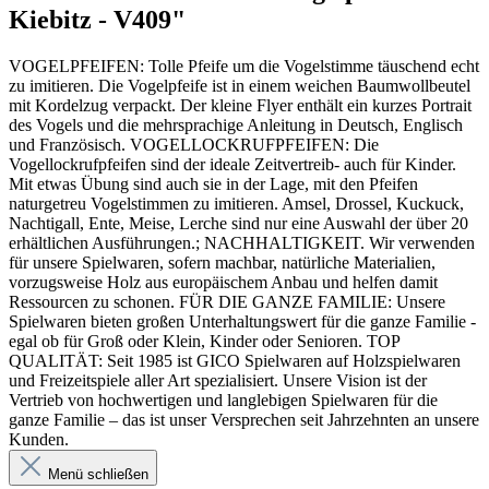
Kiebitz - V409"
VOGELPFEIFEN: Tolle Pfeife um die Vogelstimme täuschend echt
zu imitieren. Die Vogelpfeife ist in einem weichen Baumwollbeutel
mit Kordelzug verpackt. Der kleine Flyer enthält ein kurzes Portrait
des Vogels und die mehrsprachige Anleitung in Deutsch, Englisch
und Französisch. VOGELLOCKRUFPFEIFEN: Die
Vogellockrufpfeifen sind der ideale Zeitvertreib- auch für Kinder.
Mit etwas Übung sind auch sie in der Lage, mit den Pfeifen
naturgetreu Vogelstimmen zu imitieren. Amsel, Drossel, Kuckuck,
Nachtigall, Ente, Meise, Lerche sind nur eine Auswahl der über 20
erhältlichen Ausführungen.; NACHHALTIGKEIT. Wir verwenden
für unsere Spielwaren, sofern machbar, natürliche Materialien,
vorzugsweise Holz aus europäischem Anbau und helfen damit
Ressourcen zu schonen. FÜR DIE GANZE FAMILIE: Unsere
Spielwaren bieten großen Unterhaltungswert für die ganze Familie -
egal ob für Groß oder Klein, Kinder oder Senioren. TOP
QUALITÄT: Seit 1985 ist GICO Spielwaren auf Holzspielwaren
und Freizeitspiele aller Art spezialisiert. Unsere Vision ist der
Vertrieb von hochwertigen und langlebigen Spielwaren für die
ganze Familie – das ist unser Versprechen seit Jahrzehnten an unsere
Kunden.
Menü schließen